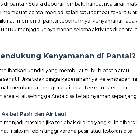
tas di pantai? Suara deburan ombak, hangatnya sinar mata
ki membuat pantai menjadi salah satu tempat favorit un
nikmati momen di pantai sepenuhnya, kenyamanan adal
a untuk menjaga kenyamanan selama aktivitas di pantai 
endukung Kenyamanan di Pantai?
ali melibatkan kondisi yang membuat tubuh basah atau
 sensitif. Jika tidak dijaga kebersihannya, kelembapan ini
. Sunat membantu mengurangi risiko tersebut dengan
ea vital, sehingga Anda bisa tetap nyaman sepanjang 
 Akibat Pasir dan Air Laut
isa menjadi masalah jika terjebak di area yang sulit dibers
t, risiko ini lebih tinggi karena pasir atau kotoran bisa