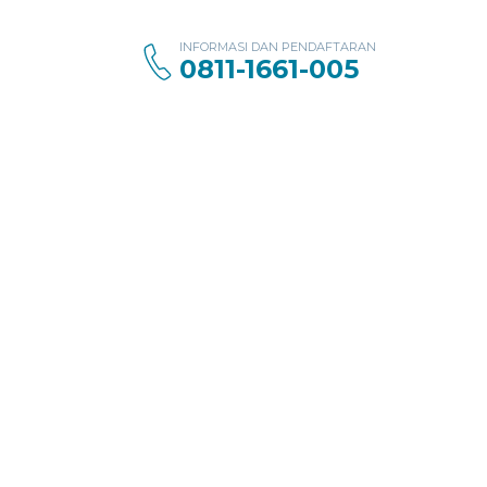
INFORMASI DAN PENDAFTARAN
0811-1661-005