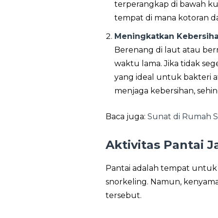
terperangkap di bawah ku
tempat di mana kotoran d
Meningkatkan Kebersiha
Berenang di laut atau ber
waktu lama. Jika tidak seg
yang ideal untuk bakteri 
menjaga kebersihan, sehingg
Baca juga:
Sunat di Rumah 
Aktivitas Pantai 
Pantai adalah tempat untuk 
snorkeling. Namun, kenyaman
tersebut.