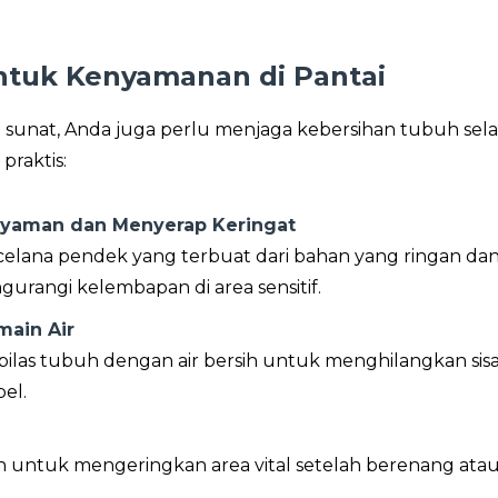
ntuk Kenyamanan di Pantai
unat, Anda juga perlu menjaga kebersihan tubuh sela
praktis:
Nyaman dan Menyerap Keringat
 celana pendek yang terbuat dari bahan yang ringan da
urangi kelembapan di area sensitif.
main Air
bilas tubuh dengan air bersih untuk menghilangkan sisa
el.
h untuk mengeringkan area vital setelah berenang ata