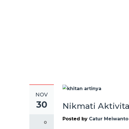
Nikmati
Aktivitas
di Pantai
dengan
Nyaman
NOV
30
Nikmati Aktivit
Posted by
Catur Meiwanto
0