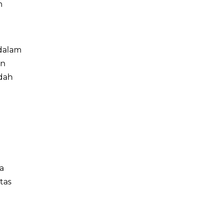
n
 dalam
an
udah
a
tas