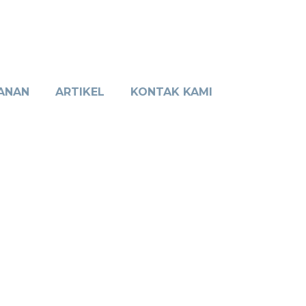
ANAN
ARTIKEL
KONTAK KAMI