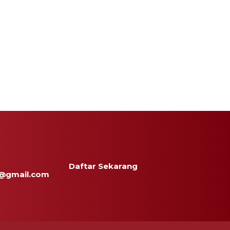
Daftar Sekarang
@gmail.com