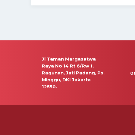
Jl Taman Margasatwa
Raya No 14 Rt 6/Rw 1,
Ragunan, Jati Padang, Ps.
0
Minggu, DKI Jakarta
12550.