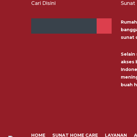
Cari Disini
Sunat
Rumah 
bangga
sunat 
Selai
akses b
Indone
menin
buah h
HOME
SUNAT HOME CARE
LAYANAN
A