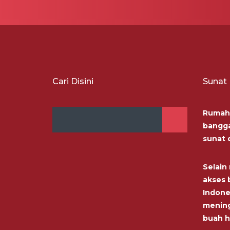
Cari Disini
Sunat
Rumah 
bangga
sunat 
Selai
akses b
Indone
menin
buah h