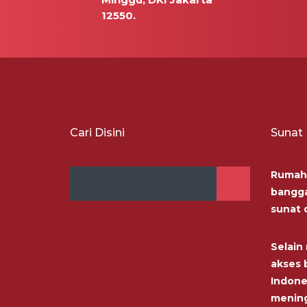
12550.
Cari Disini
Sunat
Rumah 
bangga
sunat 
Selai
akses b
Indone
menin