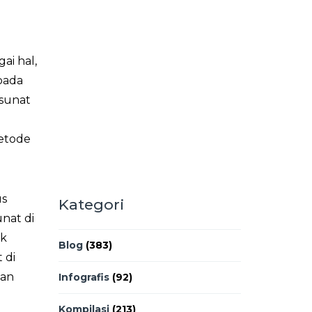
ai hal,
pada
 sunat
metode
us
Kategori
nat di
uk
Blog
(383)
 di
kan
Infografis
(92)
Kompilasi
(213)