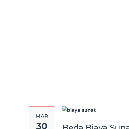
Di
Rumah
Beda
Biaya
Sunat di
Rumah
dan di
Klinik
MAR
30
Beda Biaya Suna