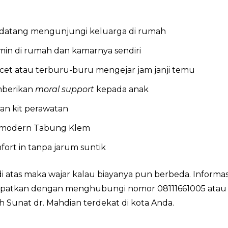
 datang mengunjungi keluarga di rumah
in di rumah dan kamarnya sendiri
acet atau terburu-buru mengejar jam janji temu
mberikan
moral support
kepada anak
an kit perawatan
modern Tabung Klem
rt in tanpa jarum suntik
atas maka wajar kalau biayanya pun berbeda. Informasi
 dapatkan dengan menghubungi nomor 08111661005 atau
unat dr. Mahdian terdekat di kota Anda.