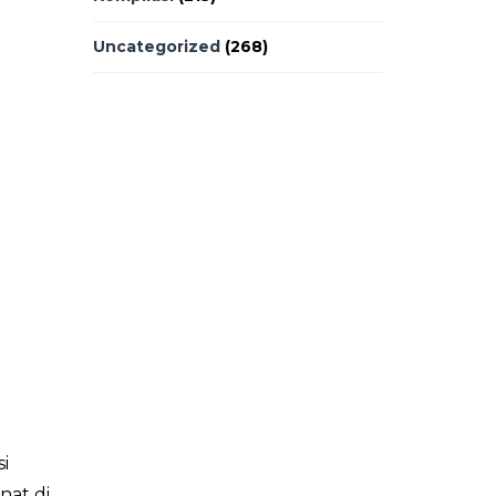
Uncategorized
(268)
i
nat di