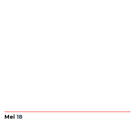
Terkini:
Fenomena
Anak Artis
Banyak
Yang Sunat
di Rumah
Bukan
Klinik,
Mengapa?
Mei
18