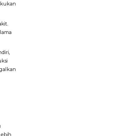
lakukan
kit.
elama
diri,
ksi
galkan
u
lebih