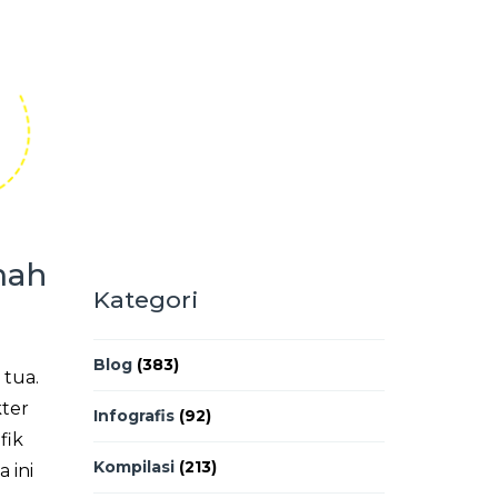
mah
Kategori
Blog
(383)
 tua.
kter
Infografis
(92)
fik
Kompilasi
(213)
 ini