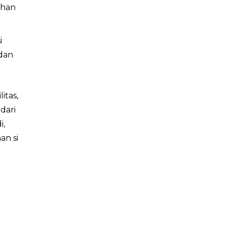
uhan
i
dan
itas,
dari
i,
an si