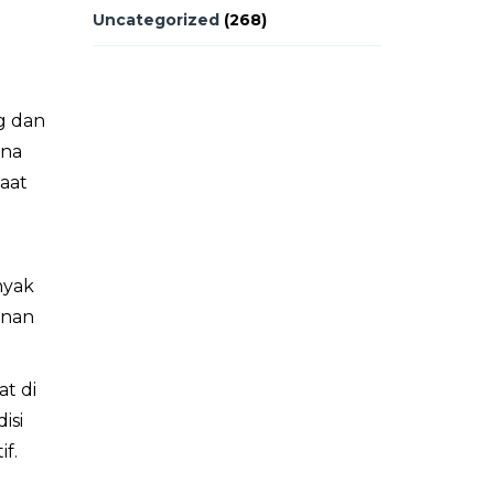
Uncategorized
(268)
g dan
ana
aat
nyak
anan
t di
isi
f.