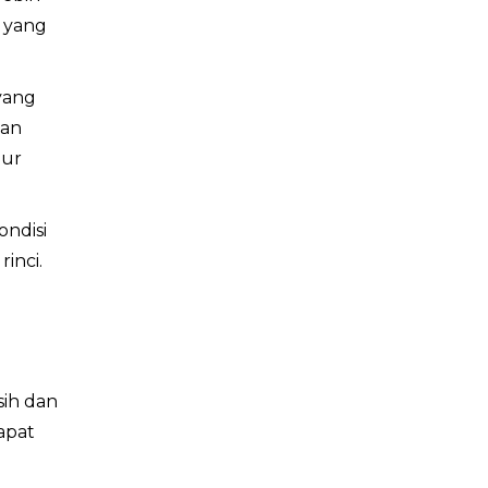
k yang
yang
ian
dur
ondisi
inci.
sih dan
apat