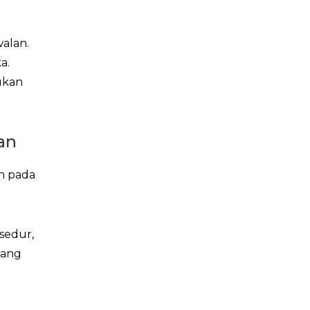
walan.
a.
ukan
an
uh pada
sedur,
yang