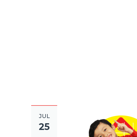
Rumah
Pelayanan
Lebih
Personal
dengan
Sunat di
Rumah
JUL
25