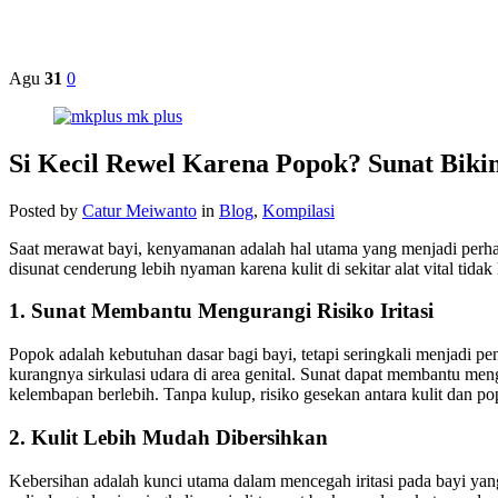
Nyaman
Sepanjang
Hari
Agu
31
0
Si Kecil Rewel Karena Popok? Sunat Bik
Posted by
Catur Meiwanto
in
Blog
,
Kompilasi
Saat merawat bayi, kenyamanan adalah hal utama yang menjadi perha
disunat cenderung lebih nyaman karena kulit di sekitar alat vital tidak
1. Sunat Membantu Mengurangi Risiko Iritasi
Popok adalah kebutuhan dasar bagi bayi, tetapi seringkali menjadi p
kurangnya sirkulasi udara di area genital. Sunat dapat membantu mengu
kelembapan berlebih. Tanpa kulup, risiko gesekan antara kulit dan pop
2. Kulit Lebih Mudah Dibersihkan
Kebersihan adalah kunci utama dalam mencegah iritasi pada bayi yang