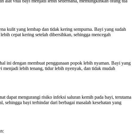
an alat vital bayi menjadi lebih sederhana, memungkinkan orang tua
na kulit yang lembap dan tidak kering sempurna. Bayi yang sudah
lebih cepat kering setelah dibersihkan, sehingga mencegah
i hal ini dengan membuat penggunaan popok lebih nyaman. Bayi yang
ayi menjadi lebih tenang, tidur lebih nyenyak, dan tidak mudah
t dapat mengurangi risiko infeksi saluran kemih pada bayi, terutama
, sehingga bayi terhindar dari berbagai masalah kesehatan yang
an: