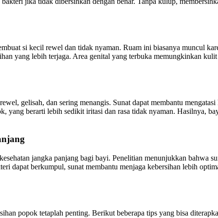
bakteri jika tidak dibersihkan dengan benar. Tanpa kulup, membersihk
buat si kecil rewel dan tidak nyaman. Ruam ini biasanya muncul kare
han yang lebih terjaga. Area genital yang terbuka memungkinkan kulit 
rewel, gelisah, dan sering menangis. Sunat dapat membantu mengatas
ok, yang berarti lebih sedikit iritasi dan rasa tidak nyaman. Hasilnya, b
anjang
sehatan jangka panjang bagi bayi. Penelitian menunjukkan bahwa suna
ri dapat berkumpul, sunat membantu menjaga kebersihan lebih optimal
ihan popok tetaplah penting. Berikut beberapa tips yang bisa diterapk