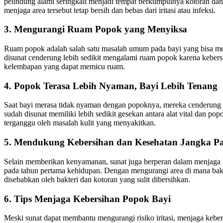
pelindung alami seringkali menjadi tempat berkumpulnya kotoran dan 
menjaga area tersebut tetap bersih dan bebas dari iritasi atau infeksi.
3. Mengurangi Ruam Popok yang Menyiksa
Ruam popok adalah salah satu masalah umum pada bayi yang bisa mem
disunat cenderung lebih sedikit mengalami ruam popok karena kebersi
kelembapan yang dapat memicu ruam.
4. Popok Terasa Lebih Nyaman, Bayi Lebih Tenang
Saat bayi merasa tidak nyaman dengan popoknya, mereka cenderung 
sudah disunat memiliki lebih sedikit gesekan antara alat vital dan pop
terganggu oleh masalah kulit yang menyakitkan.
5. Mendukung Kebersihan dan Kesehatan Jangka P
Selain memberikan kenyamanan, sunat juga berperan dalam menjaga ke
pada tahun pertama kehidupan. Dengan mengurangi area di mana bakte
disebabkan oleh bakteri dan kotoran yang sulit dibersihkan.
6. Tips Menjaga Kebersihan Popok Bayi
Meski sunat dapat membantu mengurangi risiko iritasi, menjaga kebers