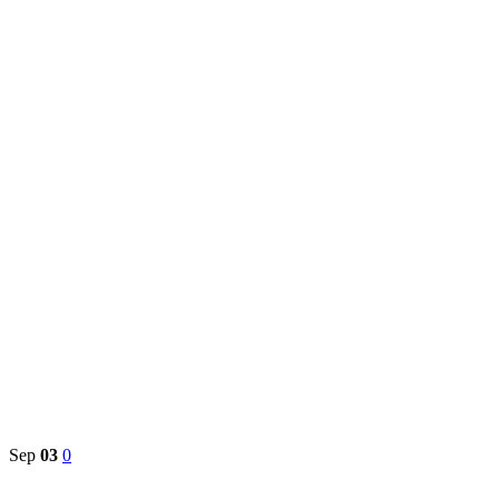
Sunat Di
Rumah
Layanan
Sunat di
Rumah
Menggunakan
Perlengkapan
Sunat
Sekali
Pakai
Sep
03
0