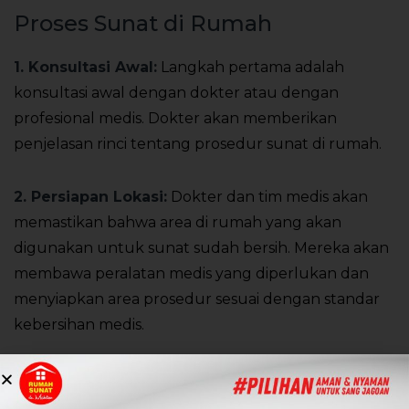
Proses Sunat di Rumah
1. Konsultasi Awal:
Langkah pertama adalah
konsultasi awal dengan dokter atau dengan
profesional medis. Dokter akan memberikan
penjelasan rinci tentang prosedur sunat di rumah.
2. Persiapan Lokasi:
Dokter dan tim medis akan
memastikan bahwa area di rumah yang akan
digunakan untuk sunat sudah bersih. Mereka akan
membawa peralatan medis yang diperlukan dan
menyiapkan area prosedur sesuai dengan standar
kebersihan medis.
3. Prosedur Sunat:
Prosedur sunat di rumah
biasanya berlangsung cepat, hanya beberapa menit