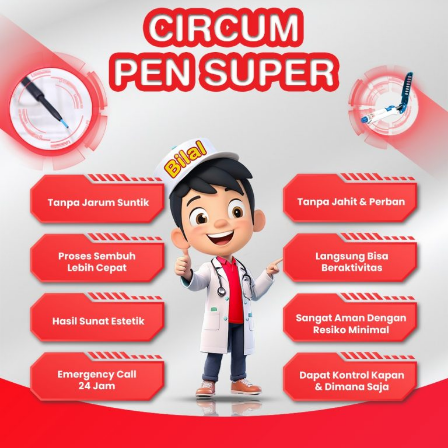
saja. Anestesi lokal akan digunakan untuk
mengurangi rasa sakit selama sunat. Dokter yang
berpengalaman akan melakukan sunat dengan
teknik yang aman dan efektif.
4. Perawatan Pasca Sunat:
Setelah sunat, dokter
akan memberikan petunjuk perawatan pasca sunat
yang rinci. Ini termasuk cara membersihkan area
yang disunat, penggunaan salep antibiotik, dan
instruksi lain untuk memastikan pemulihan yang
cepat dan aman.
Sunat di rumah menawarkan berbagai manfaat
yang membuat prosedur ini menjadi pilihan yang
menarik bagi banyak keluarga. Dengan tidak perlu
antri, kenyamanan lingkungan rumah, perhatian