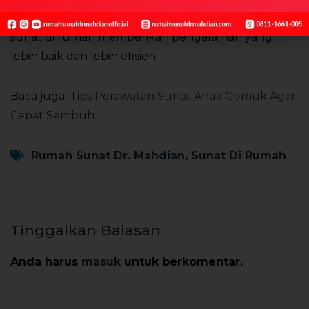
lebih personal dari dokter, dan fleksibilitas waktu,
sunat di rumah memberikan pengalaman yang
lebih baik dan lebih efisien.
Baca juga:
Tips Perawatan Sunat Anak Gemuk Agar
Cepat Sembuh
Rumah Sunat Dr. Mahdian
,
Sunat Di Rumah
Tinggalkan Balasan
Anda harus
masuk
untuk berkomentar.