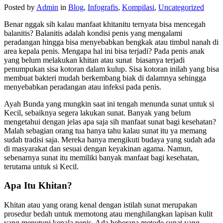
Posted by
Admin
in
Blog
,
Infografis
,
Kompilasi
,
Uncategorized
Benar nggak sih kalau manfaat khitanitu ternyata bisa mencegah
balanitis? Balanitis adalah kondisi penis yang mengalami
peradangan hingga bisa menyebabkan bengkak atau timbul nanah di
area kepala penis. Mengapa hal ini bisa terjadi? Pada penis anak
yang belum melakukan khitan atau sunat biasanya terjadi
penumpukan sisa kotoran dalam kulup. Sisa kotoran inilah yang bisa
membuat bakteri mudah berkembang biak di dalamnya sehingga
menyebabkan peradangan atau infeksi pada penis.
Ayah Bunda yang mungkin saat ini tengah menunda sunat untuk si
Kecil, sebaiknya segera lakukan sunat. Banyak yang belum
mengetahui dengan jelas apa saja sih manfaat sunat bagi kesehatan?
Malah sebagian orang tua hanya tahu kalau sunat itu ya memang
sudah tradisi saja. Mereka hanya mengikuti budaya yang sudah ada
di masyarakat dan sesuai dengan keyakinan agama. Namun,
sebenarnya sunat itu memiliki banyak manfaat bagi kesehatan,
terutama untuk si Kecil.
Apa Itu Khitan?
Khitan atau yang orang kenal dengan istilah sunat merupakan
prosedur bedah untuk memotong atau menghilangkan lapisan kulit
yang menutupi kepala penis. Ada beberapa metode sunat yang