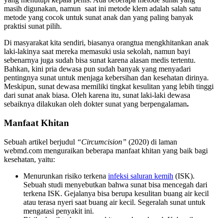
masih digunakan, namun saat ini metode klem adalah salah satu
metode yang cocok untuk sunat anak dan yang paling banyak
praktisi sunat pilih.
Di masyarakat kita sendiri, biasanya orangtua mengkhitankan anak
laki-lakinya saat mereka memasuki usia sekolah, namun bayi
sebenarnya juga sudah bisa sunat karena alasan medis tertentu.
Bahkan, kini pria dewasa pun sudah banyak yang menyadari
pentingnya sunat untuk menjaga kebersihan dan kesehatan dirinya.
Meskipun, sunat dewasa memiliki tingkat kesulitan yang lebih tinggi
dari sunat anak biasa. Oleh karena itu, sunat laki-laki dewasa
sebaiknya dilakukan oleh dokter sunat yang berpengalaman
.
Manfaat Khitan
Sebuah artikel berjudul
“Circumcision”
(2020) di laman
webmd.com menguraikan beberapa manfaat khitan yang baik bagi
kesehatan, yaitu:
Menurunkan risiko terkena
infeksi saluran kemih
(ISK).
Sebuah studi menyebutkan bahwa sunat bisa mencegah dari
terkena ISK. Gejalanya bisa berupa kesulitan buang air kecil
atau terasa nyeri saat buang air kecil. Segeralah sunat untuk
mengatasi penyakit ini.