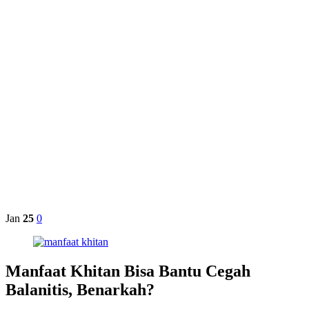
Sunat Di
Rumah
Manfaat
Khitan
Bisa
Bantu
Cegah
Balanitis,
Benarkah?
Jan
25
0
Manfaat Khitan Bisa Bantu Cegah
Balanitis, Benarkah?