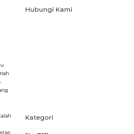
Hubungi Kami
tu
umah
.
bang
kalah
Kategori
tetap