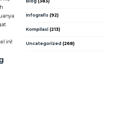
Blog
(383)
ah
Infografis
(92)
muanya
gat
Kompilasi
(213)
l ini!
Uncategorized
(268)
g