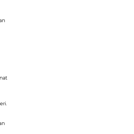
an
nat
ri.
.
an