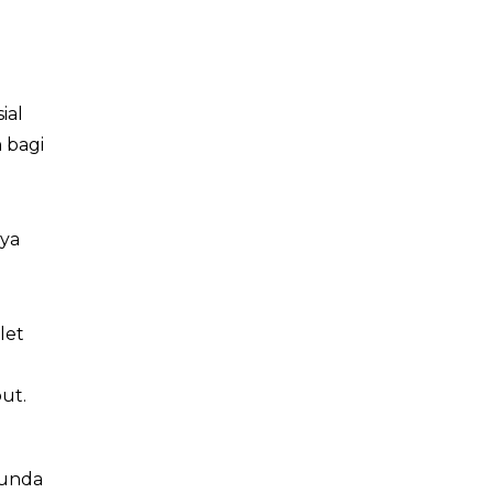
ial
 bagi
nya
let
but.
Bunda